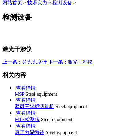
网站首页
>
技术实力
>
检测设备
>
检测设备
激光干涉仪
上一条：
分光光度计
下一条：
激光干涉仪
相关内容
查看详情
MSP
Steel-equipment
查看详情
蔡司三坐标测量机
Steel-equipment
查看详情
MTF检测仪
Steel-equipment
查看详情
原子力显微镜
Steel-equipment