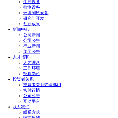
生产设备
检测设备
环境测试设备
研究与开发
创新成果
新闻中心
公司新闻
公司公告
行业新闻
集团公告
人才招聘
人才理念
工作环境
招聘岗位
投资者关系
投资者关系管理部门
实时行情
公司公告
互动平台
联系我们
联系方式
留言反馈