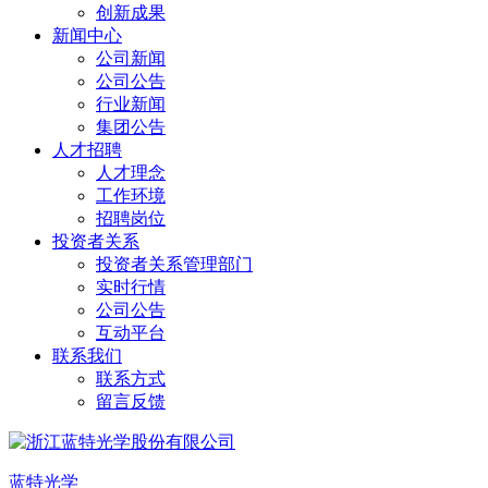
创新成果
新闻中心
公司新闻
公司公告
行业新闻
集团公告
人才招聘
人才理念
工作环境
招聘岗位
投资者关系
投资者关系管理部门
实时行情
公司公告
互动平台
联系我们
联系方式
留言反馈
蓝特光学