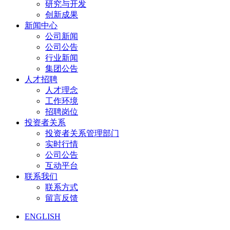
研究与开发
创新成果
新闻中心
公司新闻
公司公告
行业新闻
集团公告
人才招聘
人才理念
工作环境
招聘岗位
投资者关系
投资者关系管理部门
实时行情
公司公告
互动平台
联系我们
联系方式
留言反馈
ENGLISH