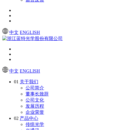
中文
ENGLISH
中文
ENGLISH
01
关于我们
公司简介
董事长致辞
公司文化
发展历程
企业荣誉
02
产品中心
传统光学