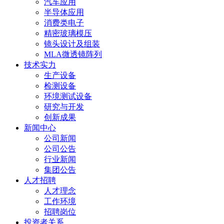
汽车应用
半导体应用
消费类电子
精密玻璃模压
镜头设计及组装
MLA微透镜阵列
技术实力
生产设备
检测设备
环境测试设备
研究与开发
创新成果
新闻中心
公司新闻
公司公告
行业新闻
集团公告
人才招聘
人才理念
工作环境
招聘岗位
投资者关系