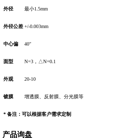
外径
最小1.5mm
外径公差
+/-0.003mm
中心偏
40″
面型
N=3，△N=0.1
外观
20-10
镀膜
增透膜、反射膜、分光膜等
* 备注：可以根据客户需求定制
产品询盘