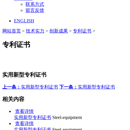
联系方式
留言反馈
ENGLISH
网站首页
>
技术实力
>
创新成果
>
专利证书
>
专利证书
实用新型专利证书
上一条：
实用新型专利证书
下一条：
实用新型专利证书
相关内容
查看详情
实用新型专利证书
Steel-equipment
查看详情
实用新型专利证书
Steel-equipment