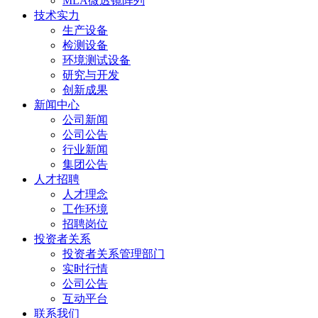
MLA微透镜阵列
技术实力
生产设备
检测设备
环境测试设备
研究与开发
创新成果
新闻中心
公司新闻
公司公告
行业新闻
集团公告
人才招聘
人才理念
工作环境
招聘岗位
投资者关系
投资者关系管理部门
实时行情
公司公告
互动平台
联系我们