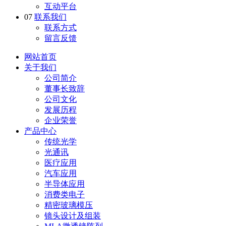
互动平台
07
联系我们
联系方式
留言反馈
网站首页
关于我们
公司简介
董事长致辞
公司文化
发展历程
企业荣誉
产品中心
传统光学
光通讯
医疗应用
汽车应用
半导体应用
消费类电子
精密玻璃模压
镜头设计及组装