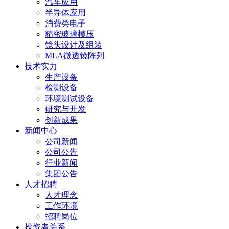
汽车应用
半导体应用
消费类电子
精密玻璃模压
镜头设计及组装
MLA微透镜阵列
技术实力
生产设备
检测设备
环境测试设备
研究与开发
创新成果
新闻中心
公司新闻
公司公告
行业新闻
集团公告
人才招聘
人才理念
工作环境
招聘岗位
投资者关系