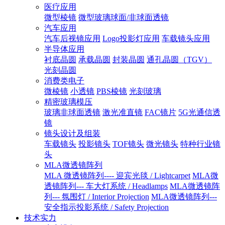
医疗应用
微型棱镜
微型玻璃球面/非球面透镜
汽车应用
汽车后视镜应用
Logo投影灯应用
车载镜头应用
半导体应用
衬底晶圆
承载晶圆
封装晶圆
通孔晶圆（TGV）
光刻晶圆
消费类电子
微棱镜
小透镜
PBS棱镜
光刻玻璃
精密玻璃模压
玻璃非球面透镜
激光准直镜
FAC镜片
5G光通信透
镜
镜头设计及组装
车载镜头
投影镜头
TOF镜头
微光镜头
特种行业镜
头
MLA微透镜阵列
MLA 微透镜阵列---- 迎宾光毯 / Lightcarpet
MLA微
透镜阵列--- 车大灯系统 / Headlamps
MLA微透镜阵
列--- 氛围灯 / Interior Projection
MLA微透镜阵列---
安全指示投影系统 / Safety Projection
技术实力