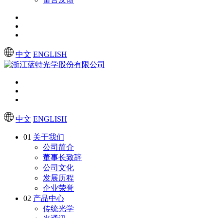
中文
ENGLISH
中文
ENGLISH
01
关于我们
公司简介
董事长致辞
公司文化
发展历程
企业荣誉
02
产品中心
传统光学