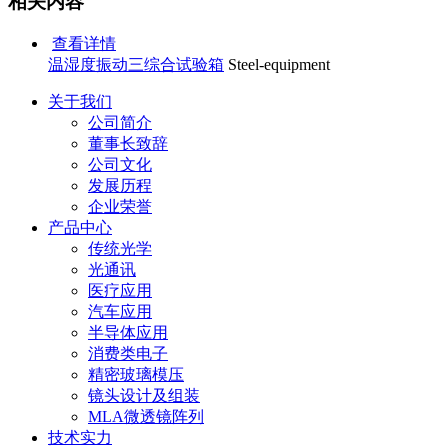
相关内容
查看详情
温湿度振动三综合试验箱
Steel-equipment
关于我们
公司简介
董事长致辞
公司文化
发展历程
企业荣誉
产品中心
传统光学
光通讯
医疗应用
汽车应用
半导体应用
消费类电子
精密玻璃模压
镜头设计及组装
MLA微透镜阵列
技术实力