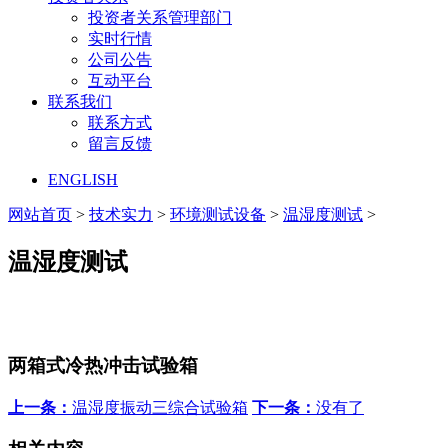
投资者关系管理部门
实时行情
公司公告
互动平台
联系我们
联系方式
留言反馈
ENGLISH
网站首页
>
技术实力
>
环境测试设备
>
温湿度测试
>
温湿度测试
两箱式冷热冲击试验箱
上一条：
温湿度振动三综合试验箱
下一条：
没有了