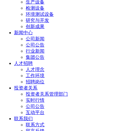
生产设备
检测设备
环境测试设备
研究与开发
创新成果
新闻中心
公司新闻
公司公告
行业新闻
集团公告
人才招聘
人才理念
工作环境
招聘岗位
投资者关系
投资者关系管理部门
实时行情
公司公告
互动平台
联系我们
联系方式
留言反馈