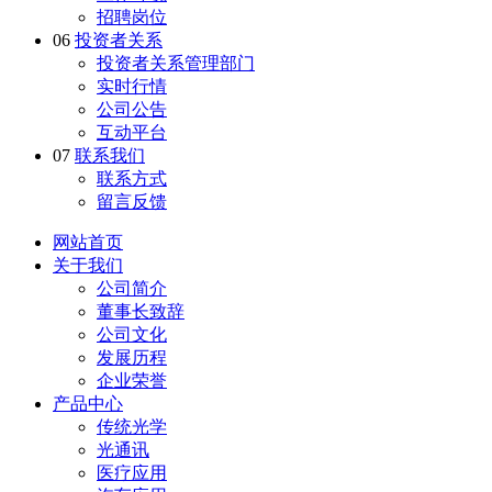
招聘岗位
06
投资者关系
投资者关系管理部门
实时行情
公司公告
互动平台
07
联系我们
联系方式
留言反馈
网站首页
关于我们
公司简介
董事长致辞
公司文化
发展历程
企业荣誉
产品中心
传统光学
光通讯
医疗应用