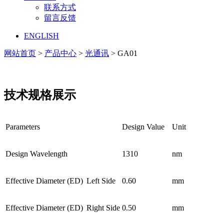
联系方式
留言反馈
ENGLISH
网站首页
>
产品中心
>
光通讯
> GA01
技术规格展示
Parameters
Design Value
Unit
Design Wavelength
1310
nm
Effective Diameter (ED)
Left Side
0.60
mm
Effective Diameter (ED)
Right Side
0.50
mm