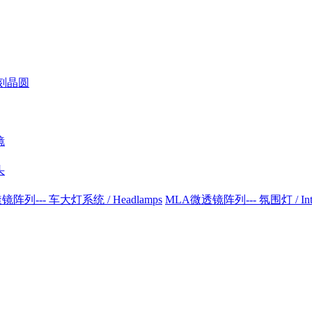
刻晶圆
镜
头
阵列--- 车大灯系统 / Headlamps
MLA微透镜阵列--- 氛围灯 / Interio