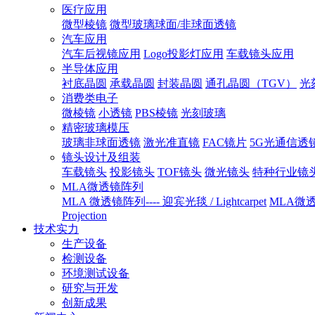
医疗应用
微型棱镜
微型玻璃球面/非球面透镜
汽车应用
汽车后视镜应用
Logo投影灯应用
车载镜头应用
半导体应用
衬底晶圆
承载晶圆
封装晶圆
通孔晶圆（TGV）
光
消费类电子
微棱镜
小透镜
PBS棱镜
光刻玻璃
精密玻璃模压
玻璃非球面透镜
激光准直镜
FAC镜片
5G光通信透
镜头设计及组装
车载镜头
投影镜头
TOF镜头
微光镜头
特种行业镜
MLA微透镜阵列
MLA 微透镜阵列---- 迎宾光毯 / Lightcarpet
MLA微透镜
Projection
技术实力
生产设备
检测设备
环境测试设备
研究与开发
创新成果