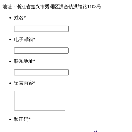
地址：浙江省嘉兴市秀洲区洪合镇洪福路1108号
姓名*
电子邮箱*
联系地址*
留言内容*
验证码*