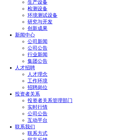
生产设备
检测设备
环境测试设备
研究与开发
创新成果
新闻中心
公司新闻
公司公告
行业新闻
集团公告
人才招聘
人才理念
工作环境
招聘岗位
投资者关系
投资者关系管理部门
实时行情
公司公告
互动平台
联系我们
联系方式
留言反馈