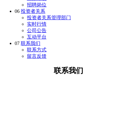
招聘岗位
06
投资者关系
投资者关系管理部门
实时行情
公司公告
互动平台
07
联系我们
联系方式
留言反馈
联系我们