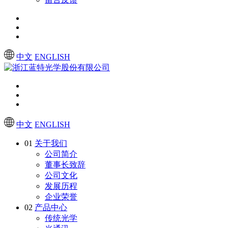
中文
ENGLISH
中文
ENGLISH
01
关于我们
公司简介
董事长致辞
公司文化
发展历程
企业荣誉
02
产品中心
传统光学