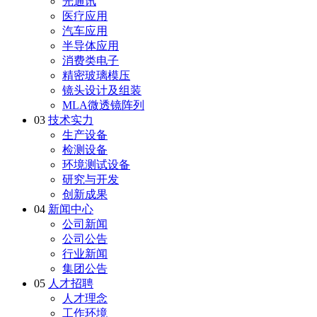
光通讯
医疗应用
汽车应用
半导体应用
消费类电子
精密玻璃模压
镜头设计及组装
MLA微透镜阵列
03
技术实力
生产设备
检测设备
环境测试设备
研究与开发
创新成果
04
新闻中心
公司新闻
公司公告
行业新闻
集团公告
05
人才招聘
人才理念
工作环境