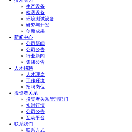
技术实力
生产设备
检测设备
环境测试设备
研究与开发
创新成果
新闻中心
公司新闻
公司公告
行业新闻
集团公告
人才招聘
人才理念
工作环境
招聘岗位
投资者关系
投资者关系管理部门
实时行情
公司公告
互动平台
联系我们
联系方式