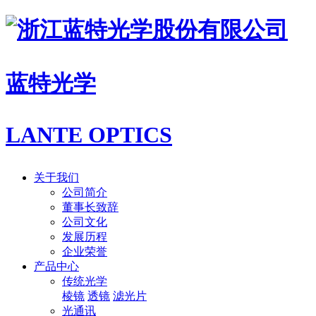
蓝特光学
LANTE OPTICS
关于我们
公司简介
董事长致辞
公司文化
发展历程
企业荣誉
产品中心
传统光学
棱镜
透镜
滤光片
光通讯