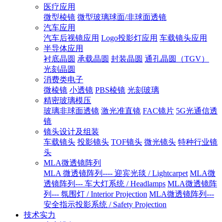
医疗应用
微型棱镜
微型玻璃球面/非球面透镜
汽车应用
汽车后视镜应用
Logo投影灯应用
车载镜头应用
半导体应用
衬底晶圆
承载晶圆
封装晶圆
通孔晶圆（TGV）
光刻晶圆
消费类电子
微棱镜
小透镜
PBS棱镜
光刻玻璃
精密玻璃模压
玻璃非球面透镜
激光准直镜
FAC镜片
5G光通信透
镜
镜头设计及组装
车载镜头
投影镜头
TOF镜头
微光镜头
特种行业镜
头
MLA微透镜阵列
MLA 微透镜阵列---- 迎宾光毯 / Lightcarpet
MLA微
透镜阵列--- 车大灯系统 / Headlamps
MLA微透镜阵
列--- 氛围灯 / Interior Projection
MLA微透镜阵列---
安全指示投影系统 / Safety Projection
技术实力