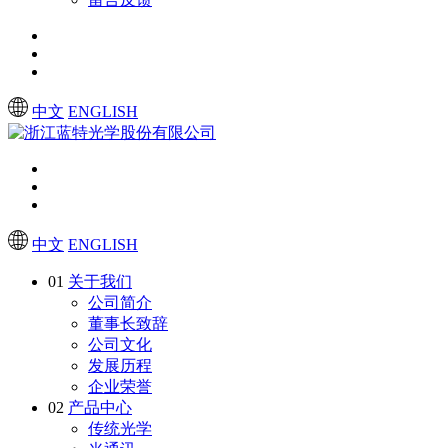
中文
ENGLISH
中文
ENGLISH
01
关于我们
公司简介
董事长致辞
公司文化
发展历程
企业荣誉
02
产品中心
传统光学