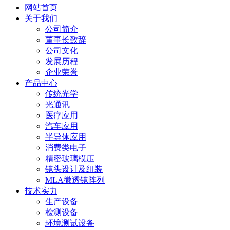
网站首页
关于我们
公司简介
董事长致辞
公司文化
发展历程
企业荣誉
产品中心
传统光学
光通讯
医疗应用
汽车应用
半导体应用
消费类电子
精密玻璃模压
镜头设计及组装
MLA微透镜阵列
技术实力
生产设备
检测设备
环境测试设备