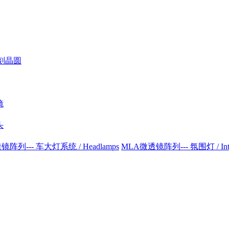
刻晶圆
镜
头
阵列--- 车大灯系统 / Headlamps
MLA微透镜阵列--- 氛围灯 / Interio