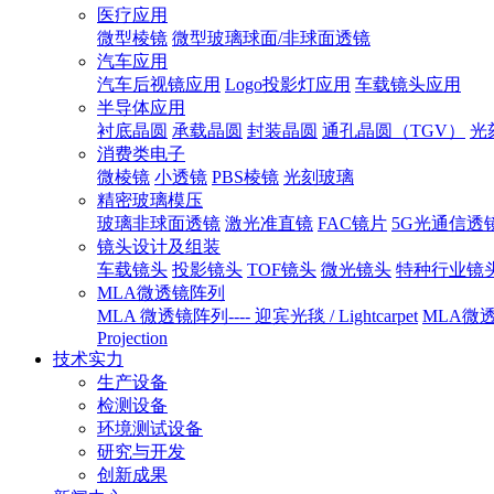
医疗应用
微型棱镜
微型玻璃球面/非球面透镜
汽车应用
汽车后视镜应用
Logo投影灯应用
车载镜头应用
半导体应用
衬底晶圆
承载晶圆
封装晶圆
通孔晶圆（TGV）
光
消费类电子
微棱镜
小透镜
PBS棱镜
光刻玻璃
精密玻璃模压
玻璃非球面透镜
激光准直镜
FAC镜片
5G光通信透
镜头设计及组装
车载镜头
投影镜头
TOF镜头
微光镜头
特种行业镜
MLA微透镜阵列
MLA 微透镜阵列---- 迎宾光毯 / Lightcarpet
MLA微透镜
Projection
技术实力
生产设备
检测设备
环境测试设备
研究与开发
创新成果