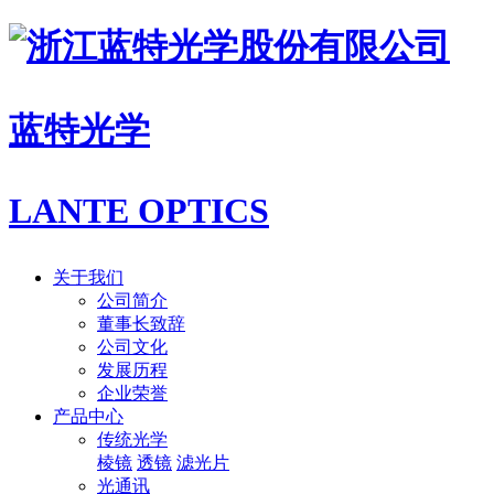
蓝特光学
LANTE OPTICS
关于我们
公司简介
董事长致辞
公司文化
发展历程
企业荣誉
产品中心
传统光学
棱镜
透镜
滤光片
光通讯