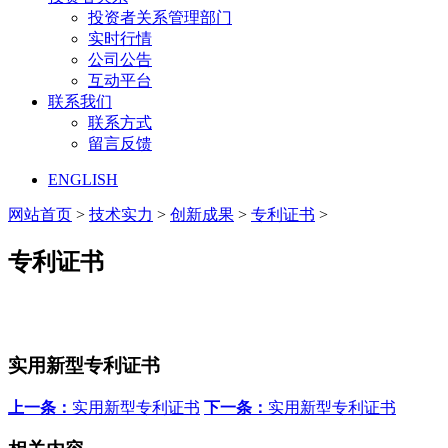
投资者关系管理部门
实时行情
公司公告
互动平台
联系我们
联系方式
留言反馈
ENGLISH
网站首页
>
技术实力
>
创新成果
>
专利证书
>
专利证书
实用新型专利证书
上一条：
实用新型专利证书
下一条：
实用新型专利证书