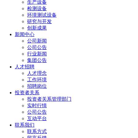
生产设备
检测设备
环境测试设备
研究与开发
创新成果
新闻中心
公司新闻
公司公告
行业新闻
集团公告
人才招聘
人才理念
工作环境
招聘岗位
投资者关系
投资者关系管理部门
实时行情
公司公告
互动平台
联系我们
联系方式
留言反馈