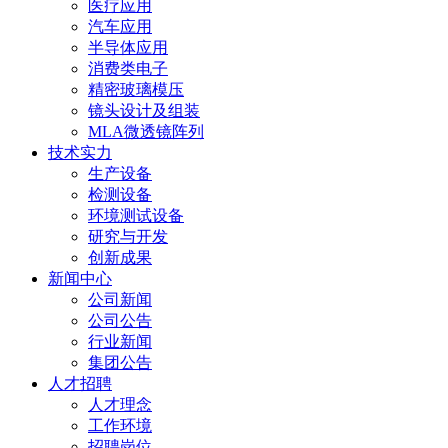
医疗应用
汽车应用
半导体应用
消费类电子
精密玻璃模压
镜头设计及组装
MLA微透镜阵列
技术实力
生产设备
检测设备
环境测试设备
研究与开发
创新成果
新闻中心
公司新闻
公司公告
行业新闻
集团公告
人才招聘
人才理念
工作环境
招聘岗位