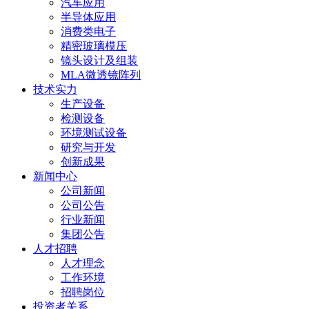
汽车应用
半导体应用
消费类电子
精密玻璃模压
镜头设计及组装
MLA微透镜阵列
技术实力
生产设备
检测设备
环境测试设备
研究与开发
创新成果
新闻中心
公司新闻
公司公告
行业新闻
集团公告
人才招聘
人才理念
工作环境
招聘岗位
投资者关系