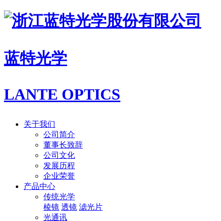
蓝特光学
LANTE OPTICS
关于我们
公司简介
董事长致辞
公司文化
发展历程
企业荣誉
产品中心
传统光学
棱镜
透镜
滤光片
光通讯