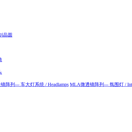
刻晶圆
镜
头
阵列--- 车大灯系统 / Headlamps
MLA微透镜阵列--- 氛围灯 / Interio