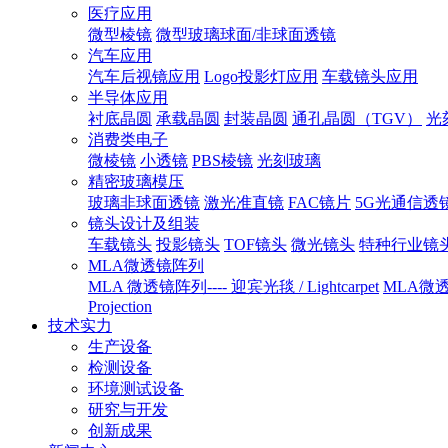
医疗应用
微型棱镜
微型玻璃球面/非球面透镜
汽车应用
汽车后视镜应用
Logo投影灯应用
车载镜头应用
半导体应用
衬底晶圆
承载晶圆
封装晶圆
通孔晶圆（TGV）
光
消费类电子
微棱镜
小透镜
PBS棱镜
光刻玻璃
精密玻璃模压
玻璃非球面透镜
激光准直镜
FAC镜片
5G光通信透
镜头设计及组装
车载镜头
投影镜头
TOF镜头
微光镜头
特种行业镜
MLA微透镜阵列
MLA 微透镜阵列---- 迎宾光毯 / Lightcarpet
MLA微透镜
Projection
技术实力
生产设备
检测设备
环境测试设备
研究与开发
创新成果