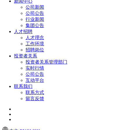
新闻中心
公司新闻
公司公告
行业新闻
集团公告
人才招聘
人才理念
工作环境
招聘岗位
投资者关系
投资者关系管理部门
实时行情
公司公告
互动平台
联系我们
联系方式
留言反馈