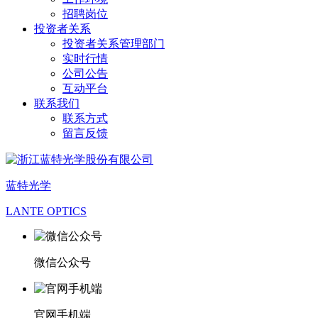
招聘岗位
投资者关系
投资者关系管理部门
实时行情
公司公告
互动平台
联系我们
联系方式
留言反馈
蓝特光学
LANTE OPTICS
微信公众号
官网手机端