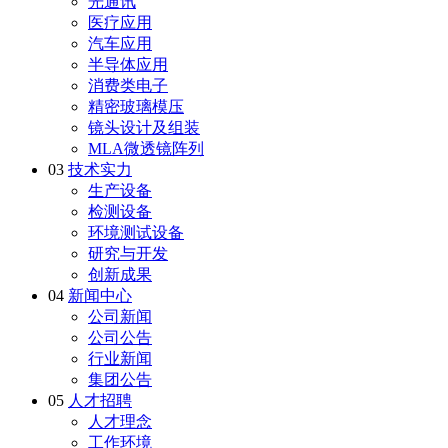
光通讯
医疗应用
汽车应用
半导体应用
消费类电子
精密玻璃模压
镜头设计及组装
MLA微透镜阵列
03
技术实力
生产设备
检测设备
环境测试设备
研究与开发
创新成果
04
新闻中心
公司新闻
公司公告
行业新闻
集团公告
05
人才招聘
人才理念
工作环境