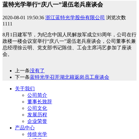
蓝特光学举行“庆八一”退伍老兵座谈会
2020-08-01 19:50:36
浙江蓝特光学股份有限公司
浏览次数
1111
8月1日建军节，为纪念中国人民解放军成立93周年，公司在行
政楼一楼会议室举行“庆八一”退伍老兵座谈会，公司董事长兼
总经理徐云明、党支部书记陈佳、工会主席冯艺参加了座谈
会。
上一条
没有了
下一条
蓝特光学召开湖北籍返岗员工座谈会
关于我们
公司简介
董事长致辞
公司文化
发展历程
企业荣誉
产品中心
传统光学