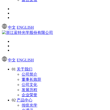
中文
ENGLISH
中文
ENGLISH
01
关于我们
公司简介
董事长致辞
公司文化
发展历程
企业荣誉
02
产品中心
传统光学